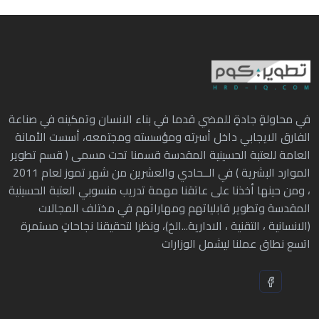
في محاولةٍ جادةٍ للمضي قدما في بناء الانسان وتمكينه في صناعة
الفارق الايجابي داخل أسرته ومؤسسته ومجتمعه، أسست الأمانة
العامة للعتبة الحسينية المقدسة قسمنا تحت مسمى ( قسم تطوير
الموارد البشرية ) في الــحادي والعشرين من شهر تموز لعام 2011
، ومن حينها أخذنا على عاتقنا مهمة تدريب منسوبي العتبة الحسينية
المقدسة وتطوير قابلياتهم ومهاراتهم في مختلف المجالات
(الانسانية ، التقنية ، الادارية...الخ)، ونظرا لتحقيقنا نجاحاتٍ مستمرة
اتسع نطاق عملنا ليشمل الوزارات