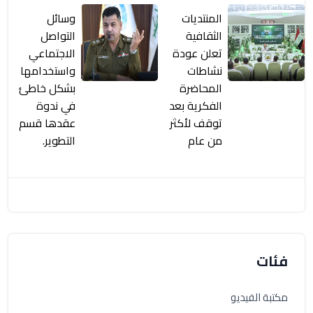
المنتديات
وسائل
الثقافية
التواصل
تعلن عودة
الاجتماعي
نشاطات
واستخدامها
المحاضرة
بشكل خاطئ
الفكرية بعد
في ندوة
توقف لأكثر
عقدها قسم
من عام
التطوير.
فئات
مكتبة الفيديو