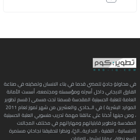
في محاولةٍ جادةٍ للمضي قدما في بناء الانسان وتمكينه في صناعة
الفارق الايجابي داخل أسرته ومؤسسته ومجتمعه، أسست الأمانة
العامة للعتبة الحسينية المقدسة قسمنا تحت مسمى ( قسم تطوير
الموارد البشرية ) في الــحادي والعشرين من شهر تموز لعام 2011
، ومن حينها أخذنا على عاتقنا مهمة تدريب منسوبي العتبة الحسينية
المقدسة وتطوير قابلياتهم ومهاراتهم في مختلف المجالات
(الانسانية ، التقنية ، الادارية...الخ)، ونظرا لتحقيقنا نجاحاتٍ مستمرة
اتسع نطاق عملنا ليشمل الوزارات