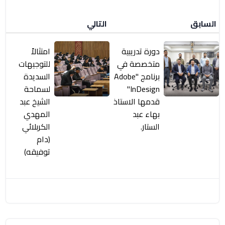
السابق
التالي
دورة تدريبية
امتثالاً
متخصصة في
للتوجيهات
برنامج "Adobe
السديدة
InDesign"
لسماحة
قدمها الاستاذ
الشيخ عبد
بهاء عبد
المهدي
الستار.
الكربلائي
(دام
توفيقه)