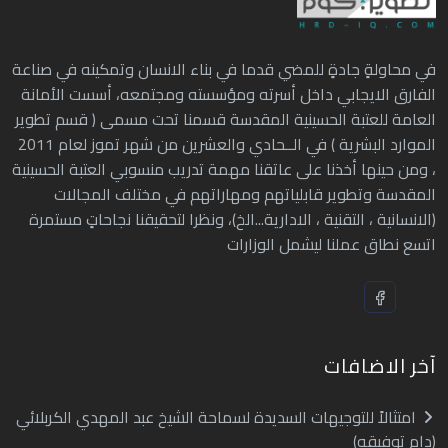
في محاولةٍ جادةٍ للمضي قدما في بناء الانسان وتمكينه في صناعة
الفارق الايجابي داخل أسرته ومؤسسته ومجتمعه، أسست الأمانة
العامة للعتبة الحسينية المقدسة قسمنا تحت مسمى ( قسم تطوير
الموارد البشرية ) في الــحادي والعشرين من شهر تموز لعام 2011
، ومن حينها أخذنا على عاتقنا مهمة تدريب منسوبي العتبة الحسينية
المقدسة وتطوير قابلياتهم ومهاراتهم في مختلف المجالات
(الانسانية ، التقنية ، الادارية...الخ)، ونظرا لتحقيقنا نجاحاتٍ مستمرة
اتسع نطاق عملنا ليشمل الوزارات
آخر الاضافات
امتثالاً للتوجيهات السديدة لسماحة الشيخ عبد المهدي الكربلائي
(دام توفيقه)